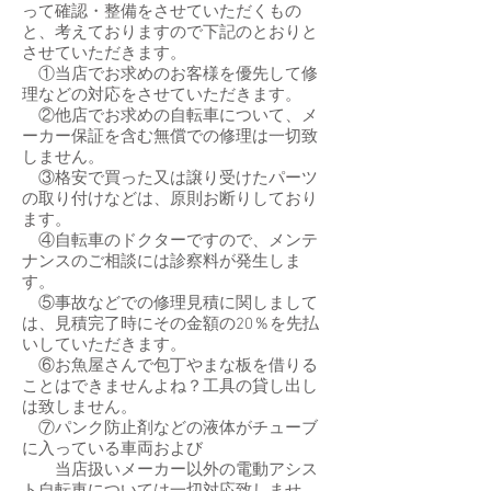
って確認・整備をさせていただくもの
と、考えておりますので下記のとおりと
させていただきます。
①当店でお求めのお客様を優先して修
理などの対応をさせていただきます。
②他店でお求めの自転車について、メ
ーカー保証を含む無償での修理は一切致
しません。
③格安で買った又は譲り受けたパーツ
の取り付けなどは、原則お断りしており
ます。
④自転車のドクターですので、メンテ
ナンスのご相談には診察料が発生しま
す。
⑤事故などでの修理見積に関しまして
は、見積完了時にその金額の20％を先払
いしていただきます。
⑥お魚屋さんで包丁やまな板を借りる
ことはできませんよね？工具の貸し出し
は致しません。
⑦パンク防止剤などの液体がチューブ
に入っている車両および
当店扱いメーカー以外の電動アシス