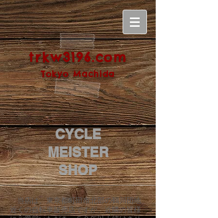
trkw3196.com
Tokyo Machida
CYCLE
MEISTER
SHOP
当店は、東京都町田市北部の鶴川団地
近くの自転車販売店ですが、近隣の皆様