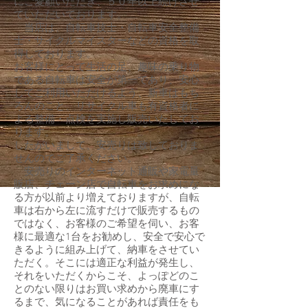
にご愛顧いただき、５０年以上続けさせ
ていただいております。
当店は、自転車技士・自転車安全整備
士・サイクルマイスターなどの資格を取
得しております。
お客様にとって生活の足、趣味の乗り物
である自転車は安全が第一であり、安心
してご利用いただけるよう、新車はもち
ろんのこと、リサイクル車も有資格者に
よる整備・点検を実施し販売いたしてお
ります。
したがいまして、安売りは致しておりま
せんのでご了承ください。
安売りのインターネット通販や家電量
販店、チェーン店で自転車をお求めにな
る方が以前より増えておりますが、自転
車は右から左に流すだけで販売するもの
ではなく、お客様のご希望を伺い、お客
様に最適な1台をお勧めし、安全で安心で
きるように組み上げて、納車をさせてい
ただく。そこには適正な利益が発生し、
それをいただくからこそ、よっぽどのこ
とのない限りはお買い求めから廃車にす
るまで、気になることがあれば責任をも