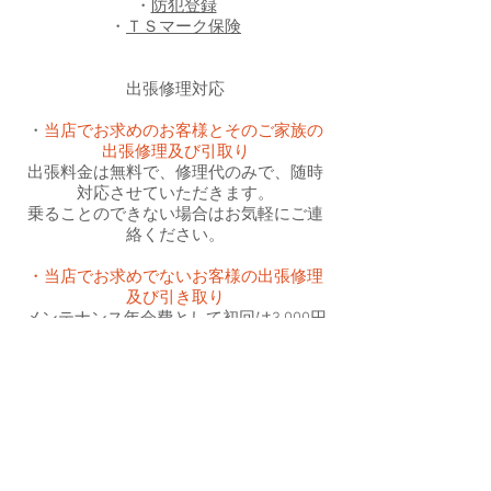
・
防犯登録
・
ＴＳマーク保険
出張修理対応
・
当店でお求めのお客様とそのご家族の
出張修理及び引取り
出張料金は無料で、修理代のみで、随時
対応させていただきます。
乗ることのできない場合はお気軽にご連
絡ください。
・当店でお求めでないお客様の出張修理
及び引き取り
メンテナンス年会費として初回は3,000円
をいただき、
その都度出張料金として、修理代プラス
1,500円
～となります。
なお、パンクの場合はチューブ交換又は
タイヤを含めた交換となります。
また、開店前の引き取りで閉店後に返却
させていただきますので、
一日限定お一人とさせていただき、完全